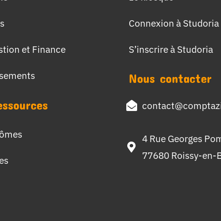
s
Connexion à Studoria
stion et Finance
S’inscrire à Studoria
ssements
Nous contacter
essources
contact@comptazi
lômes
4 Rue Georges Po
77680 Roissy-en-B
hes