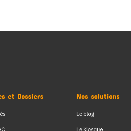
es et Dossiers
Nos solutions
tés
Le blog
AC
Le kiosque