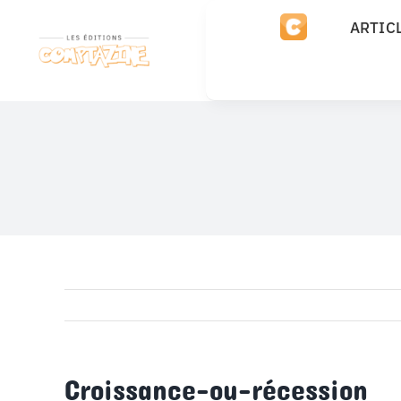
Passer
ARTIC
au
contenu
Croissance-ou-récession