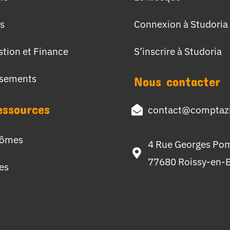
s
Connexion à Studoria
stion et Finance
S’inscrire à Studoria
ssements
Nous contacter
essources
contact@comptazi
lômes
4 Rue Georges Po
77680 Roissy-en-B
hes