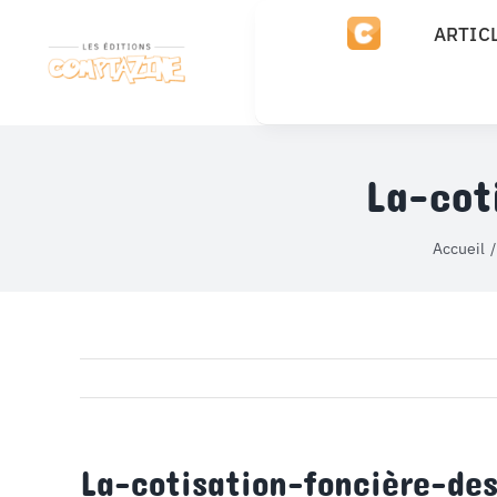
Passer
ARTIC
au
contenu
La-cot
Accueil
La-cotisation-foncière-de