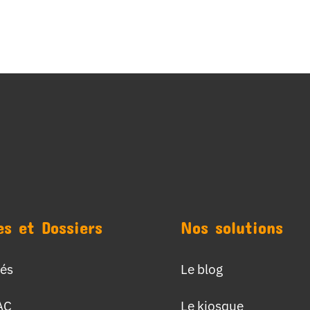
es et Dossiers
Nos solutions
tés
Le blog
AC
Le kiosque