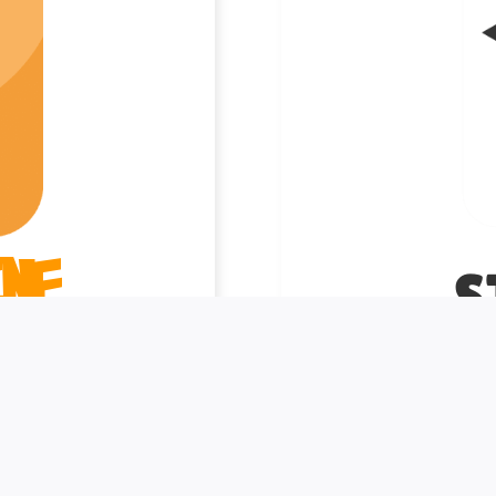
NE
S
 cours, des fiches, des
Notre plateforme pédag
lications se distinguent
enseignants qui veulen
ut en divertissant. Les
d’apprentissage plus d
ntail d’artistes, allant
peuvent facilement int