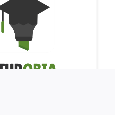
TUD
ORIA
ogique, Studoria est un outil précieux pour les
t enrichir leurs cours et offrir une expérience
ynamique. Avec la bibliothèque de Studoria, ils
égrer des vidéos et des cours dans leurs leçons,