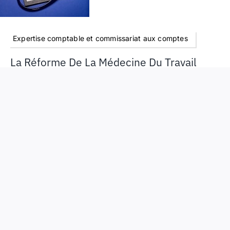
Expertise comptable et commissariat aux comptes
La Réforme De La Médecine Du Travail
La médecine du travail est réformée par la loi du 20
juillet 2011 et deux décrets du 30 janvier 2012. Leurs
dispositions entreront en application au 1e juillet 2012.
Les difficultés relatives à la règlementation de la
médecine du travail ont fait l’objet d’exercices variés au
cours de l’U.E. de droit social du D.C.G. en 2009, 2010
et 2011. Il nous semble par conséquent important
d’analyser cette réforme en vous en présentant les
grandes lignes.
Lire La Suite