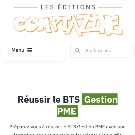
Passer
au
contenu
Rechercher:
Menu
ACCUEIL
ARTICLES
Réussir le BTS
Gestion
DIPLÔMES
PME
LE KIOSQUE
Préparez-vous à réussir le BTS Gestion PME avec une