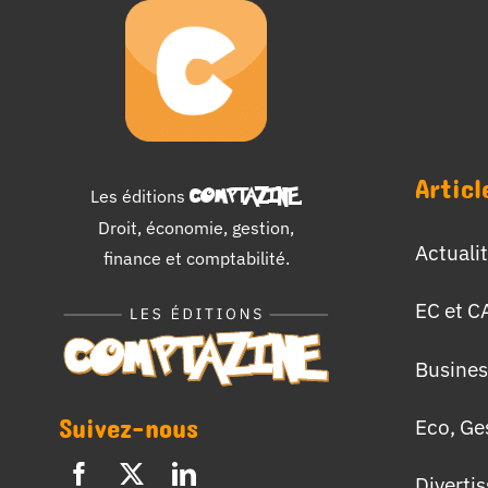
Articl
Les éditions
COMPTAZINE
.
Droit, économie, gestion,
Actuali
finance et comptabilité.
EC et C
Busines
Suivez-nous
Eco, Ge
Diverti