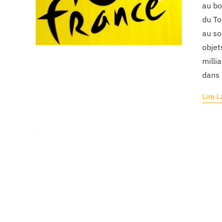
au bo
du To
au so
objet
milli
dans 
Lire L