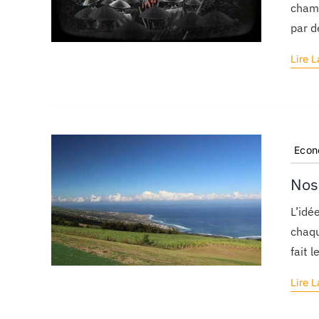
chamb
par d
Lire L
Econ
Nos
L’idé
chaqu
fait 
Lire L