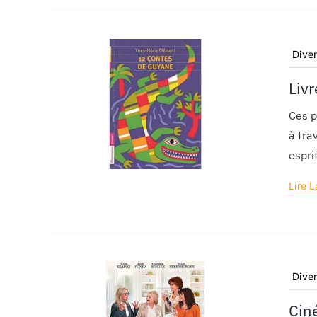
Dive
Livr
Ces p
à tra
espri
Lire L
Dive
Cin