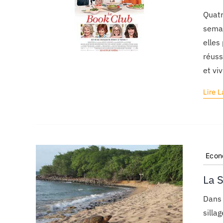
Quatr
semai
elles
réuss
et vi
Lire L
Econ
La 
Dans 
silla