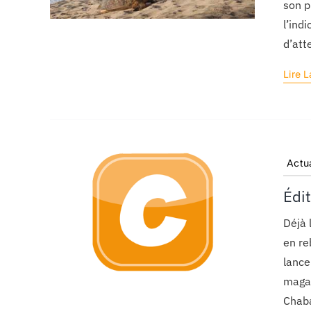
son p
l’ind
d’att
Lire L
Actua
Édi
Déjà 
en re
lance
magaz
Chaba