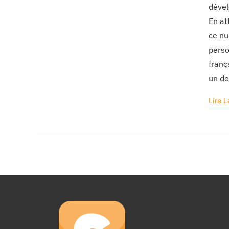
dével
En at
ce nu
perso
franç
un do
Lire L