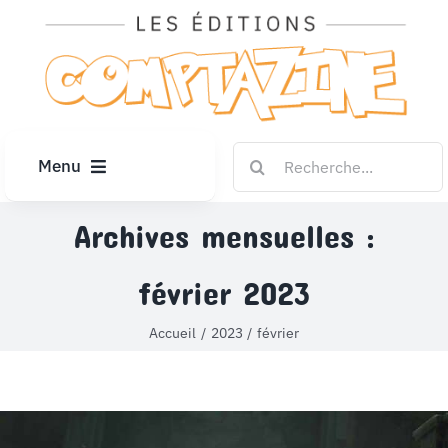
Passer
au
contenu
Rechercher:
Menu
ACCUEIL
Archives mensuelles :
février 2023
ARTICLES
Accueil
2023
février
DIPLÔMES
LE KIOSQUE