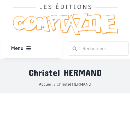
Passer
au
contenu
Rechercher:
Menu
ACCUEIL
Christel HERMAND
ARTICLES
Accueil
Christel HERMAND
DIPLÔMES
LE KIOSQUE