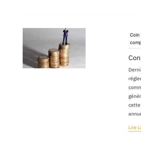
Coin
comp
Con
Derni
régle
commi
génér
cette
annue
Lire L