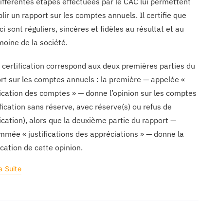
ifférentes étapes effectuées par le CAC lui permettent
blir un rapport sur les comptes annuels. Il certifie que
ci sont réguliers, sincères et fidèles au résultat et au
moine de la société.
 certification correspond aux deux premières parties du
rt sur les comptes annuels : la première — appelée «
fication des comptes » — donne l’opinion sur les comptes
ification sans réserve, avec réserve(s) ou refus de
fication), alors que la deuxième partie du rapport —
mée « justifications des appréciations » — donne la
fication de cette opinion.
a Suite