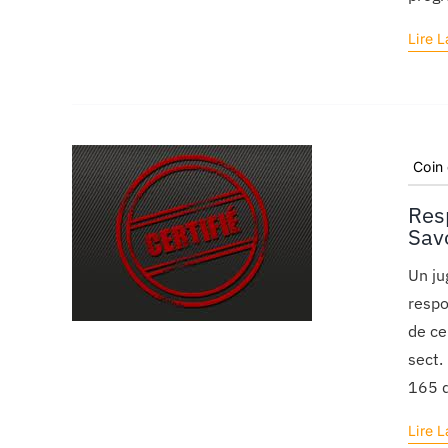
Lire L
Coin
Resp
Savo
Un ju
respo
de ce
sect.
165 d
Lire L