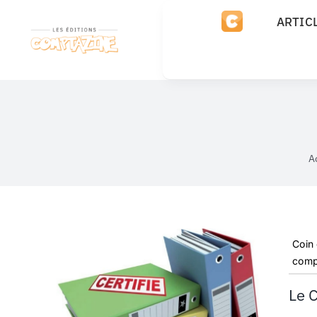
Passer
ARTIC
au
contenu
A
Coin
comp
Le 