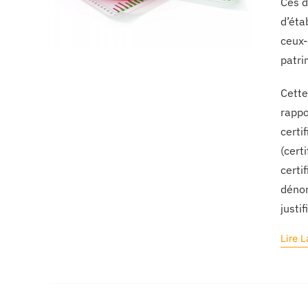
Ces d
d’éta
ceux-
patri
Cette
rappo
certi
(cert
certi
dénom
justi
Lire L