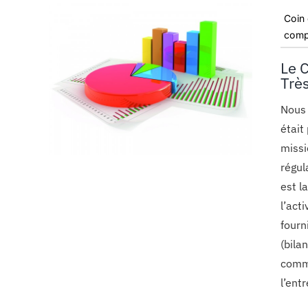
Coin
comp
Le 
Trè
Nous 
était
missi
régul
est l
l’act
fourn
(bila
commi
l’entr