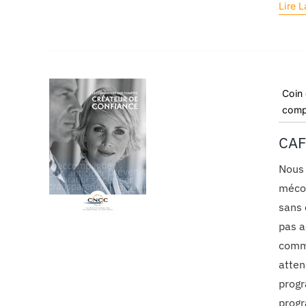
Lire L
Coin
comp
CAF
Nous 
mécon
sans 
pas a
commi
atten
progr
progr