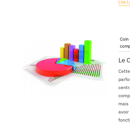
Lire L
Coin
comp
Le 
Cette
parfo
centr
compt
mais 
avoir
fonct