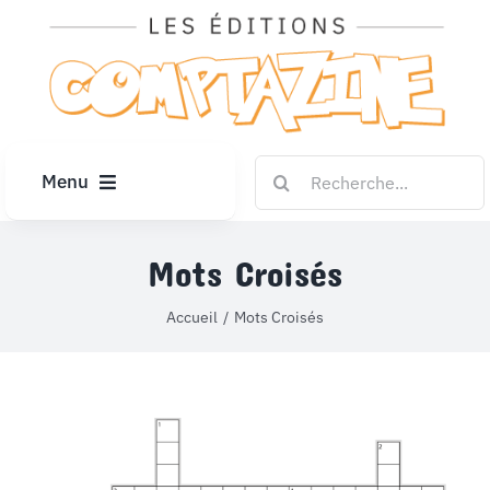
Passer
au
contenu
Rechercher:
Menu
ACCUEIL
Mots Croisés
ARTICLES
Accueil
Mots Croisés
DIPLÔMES
LE KIOSQUE