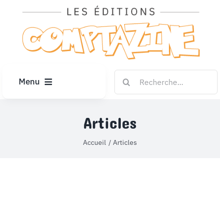
Passer
au
contenu
Rechercher:
Menu
ACCUEIL
Articles
ARTICLES
Accueil
Articles
DIPLÔMES
LE KIOSQUE