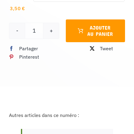
3,50
€
AJOUTER
AU PANIER
quantité
de
Partager
Tweet
Comptazine
Pinterest
n°110
Autres articles dans ce numéro :