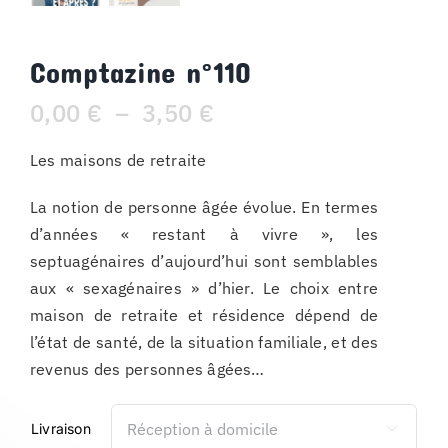
Comptazine n°110
Plage
0,00
€
–
3,50
€
de
Les maisons de retraite
prix :
0,00 €
La notion de personne âgée évolue. En termes
à
d’années « restant à vivre », les
3,50 €
septuagénaires d’aujourd’hui sont semblables
aux « sexagénaires » d’hier. Le choix entre
maison de retraite et résidence dépend de
l’état de santé, de la situation familiale, et des
revenus des personnes âgées…
Livraison
