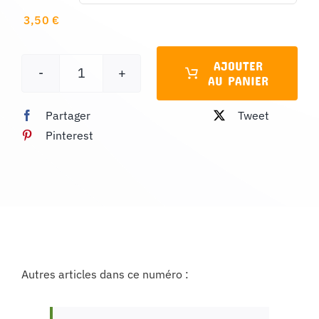
3,50
€
AJOUTER
AU PANIER
quantité
de
Partager
Tweet
Comptazine
Pinterest
n°117
Autres articles dans ce numéro :