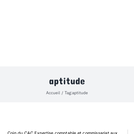
MON COMPTE
PANIER
STUDORIA
aptitude
Accueil
Tag:
aptitude
Coin du CAC,Expertise comptable et commissariat aux