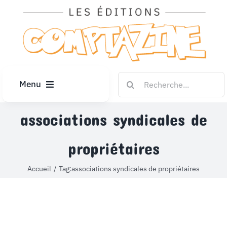
Passer
au
contenu
Rechercher:
Menu
ACCUEIL
associations syndicales de
propriétaires
ARTICLES
Accueil
Tag:
associations syndicales de propriétaires
DIPLÔMES
LE KIOSQUE