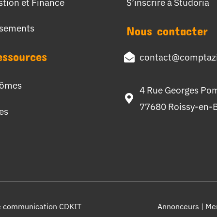
stion et Finance
S’inscrire à Studoria
ssements
Nous contacter
essources
contact@comptazi
lômes
4 Rue Georges Po
77680 Roissy-en-B
hes
e communication CDKIT
Annonceurs
|
Men