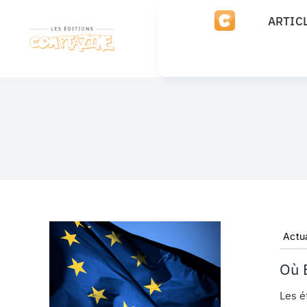
Passer
ARTIC
au
contenu
Actua
Où E
Les é