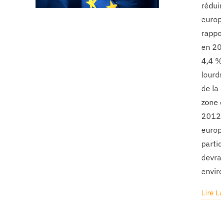
rédui
europ
rappo
en 20
4,4 %
lourd
de la
zone 
2012,
europ
parti
devra
envir
Lire L