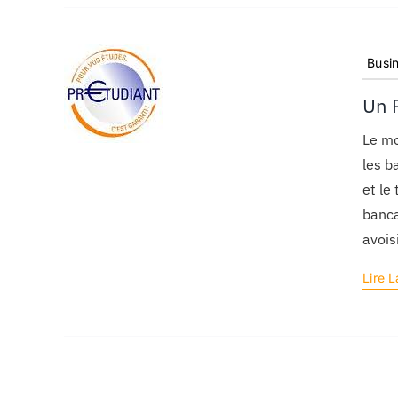
Busi
Un 
Le mo
les b
et le
banca
avois
Lire L