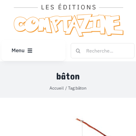
Passer
au
contenu
Rechercher:
Menu
ACCUEIL
bâton
ARTICLES
Accueil
Tag:
bâton
DIPLÔMES
LE KIOSQUE