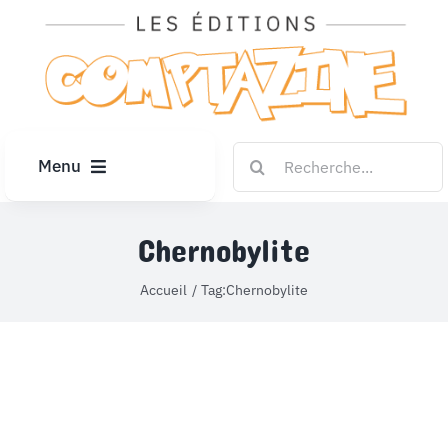
Passer
au
contenu
Rechercher:
Menu
ACCUEIL
Chernobylite
ARTICLES
Accueil
Tag:
Chernobylite
DIPLÔMES
LE KIOSQUE