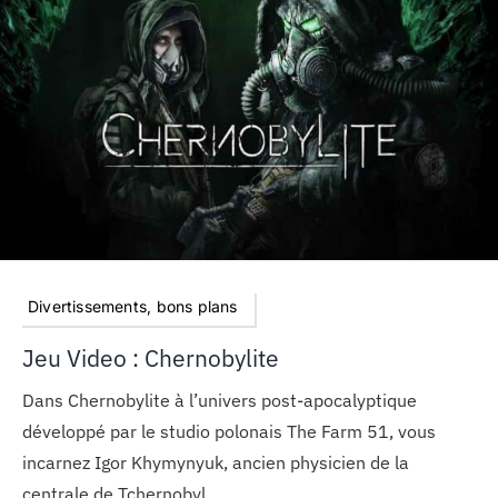
Divertissements, bons plans
Jeu Video : Chernobylite
Dans Chernobylite à l’univers post-apocalyptique
développé par le studio polonais The Farm 51, vous
incarnez Igor Khymynyuk, ancien physicien de la
centrale de Tchernobyl.