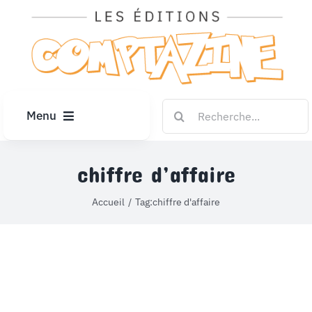
Passer
au
contenu
Rechercher:
Menu
ACCUEIL
chiffre d’affaire
ARTICLES
Accueil
Tag:
chiffre d'affaire
DIPLÔMES
LE KIOSQUE