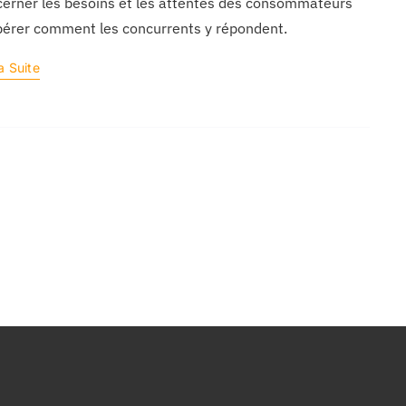
cerner les besoins et les attentes des consommateurs
pérer comment les concurrents y répondent.
a Suite