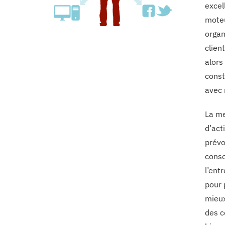
excel
moteu
organ
clien
alors
const
avec 
La me
d’act
prévo
conso
l’ent
pour 
mieux
des c