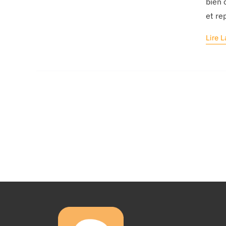
bien 
et re
Lire L