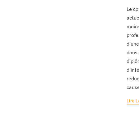
Le co
actue
moins
profe
d’une
dans 
diplô
d’int
réduc
cause
Lire L