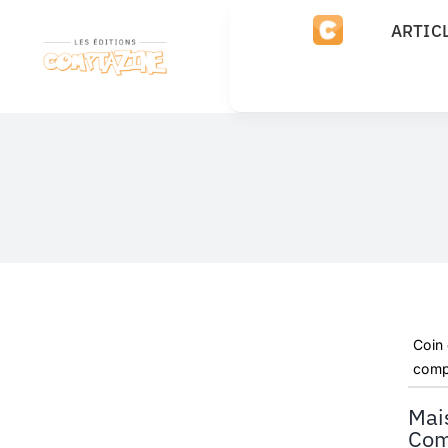
Passer
ARTIC
au
contenu
Coin
comp
Mai
Com