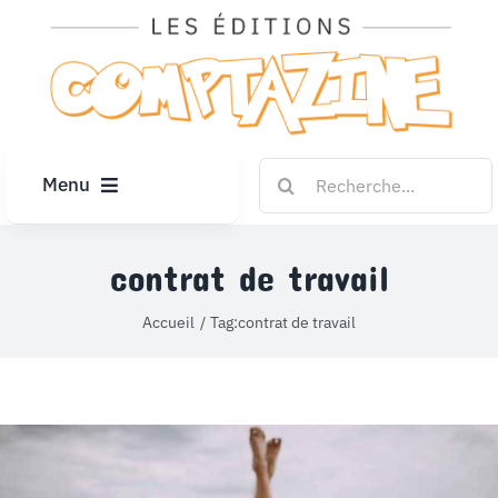
Passer
au
contenu
Rechercher:
Menu
ACCUEIL
contrat de travail
ARTICLES
Accueil
Tag:
contrat de travail
DIPLÔMES
LE KIOSQUE