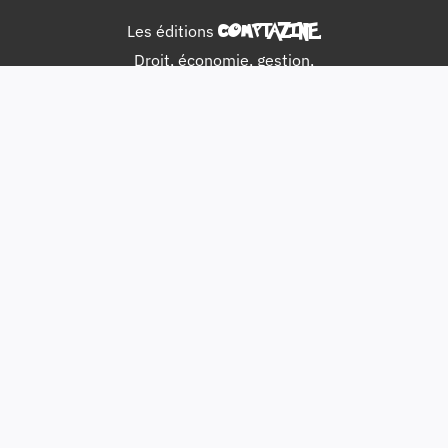
Les éditions
COMPTAZINE
.
Droit, économie, gestion,
finance et comptabilité.
Suivez-nous
Articles et Dossiers
Actualités