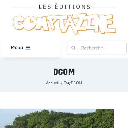
Passer
au
contenu
Rechercher:
Menu
ACCUEIL
DCOM
ARTICLES
Accueil
Tag:
DCOM
DIPLÔMES
LE KIOSQUE