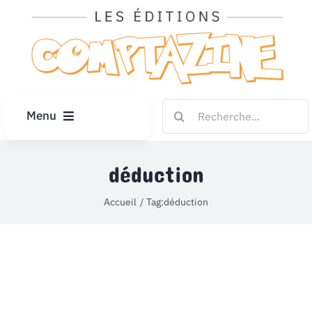
Passer
au
contenu
Rechercher:
Menu
ACCUEIL
déduction
ARTICLES
Accueil
Tag:
déduction
DIPLÔMES
LE KIOSQUE