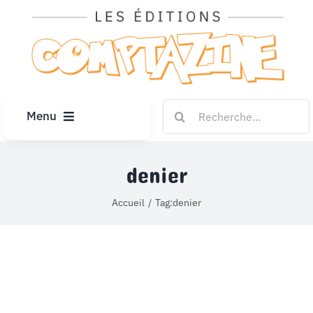
Passer
au
contenu
Rechercher:
Menu
ACCUEIL
denier
ARTICLES
Accueil
Tag:
denier
DIPLÔMES
LE KIOSQUE