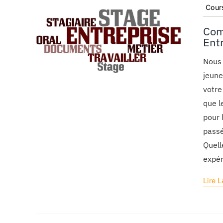
Cours
Com
Entr
Nous 
jeune
votre
que l
pour 
passé
Quell
expér
Lire L