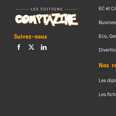
EC et C
Busines
Suivez-nous
Eco, Ge
Diverti
Nos r
Les dip
Les fic