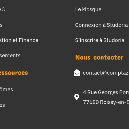
AC
Le kiosque
s
Connexion à Studoria
stion et Finance
S’inscrire à Studoria
ssements
Nous contacter
essources
contact@comptazi
lômes
4 Rue Georges Po
77680 Roissy-en-B
hes