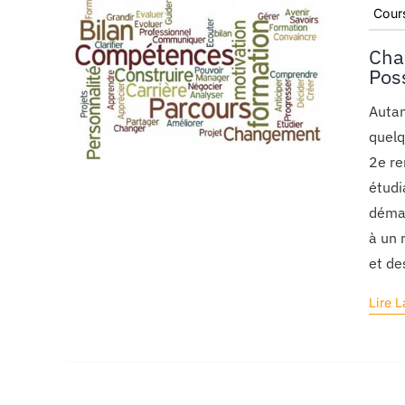
Cours
Cha
Poss
Autan
quelq
2e re
étudi
démar
à un 
et de
Lire L