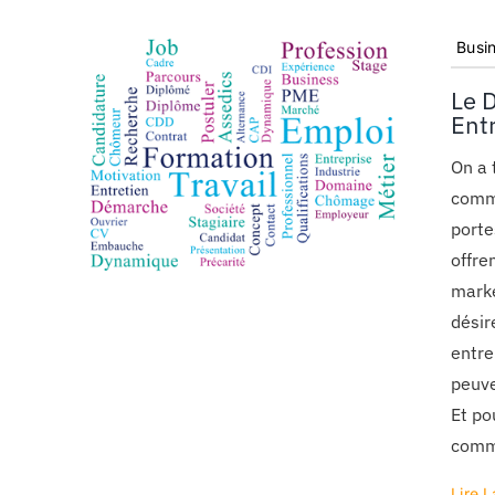
Busi
Le 
Ent
On a 
comme
porte
offre
marke
désir
entre
peuve
Et po
comm
Lire L