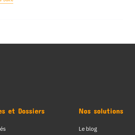
es et Dossiers
Nos solutions
tés
Le blog