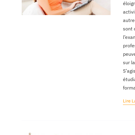
éloig
activ
autre
sont 
l’exa
profe
peuve
sur l
S’agi
étudi
forma
Lire L