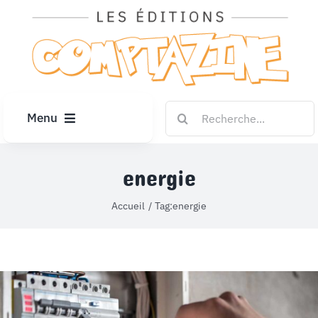
Passer
au
contenu
Rechercher:
Menu
ACCUEIL
energie
ARTICLES
Accueil
Tag:
energie
DIPLÔMES
LE KIOSQUE