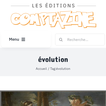
Passer
au
contenu
Rechercher:
Menu
ACCUEIL
évolution
ARTICLES
Accueil
Tag:
évolution
DIPLÔMES
LE KIOSQUE