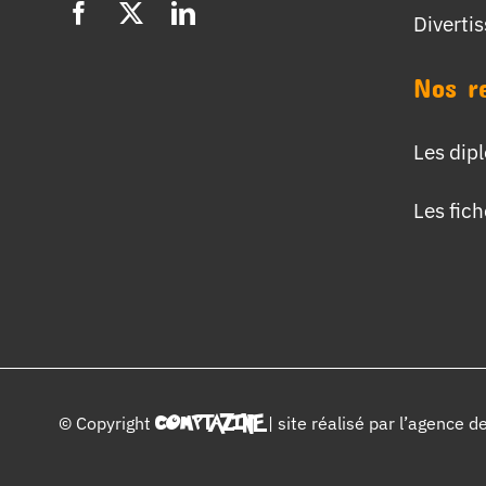
Diverti
Nos r
Les dip
Les fic
© Copyright
COMPTAZINE
| site réalisé par l’
agence d