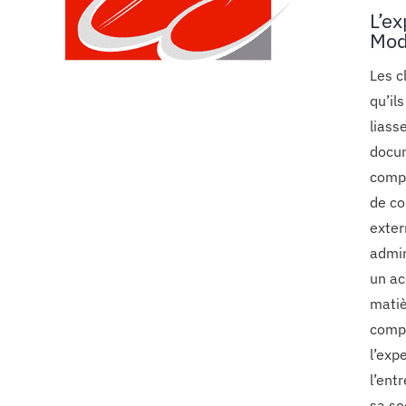
L’e
Mod
Les c
qu’il
liasse
docum
compt
de co
exter
admin
un ac
matiè
compl
l’exp
l’ent
sa so