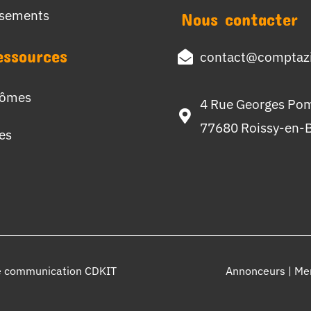
ssements
Nous contacter
essources
contact@comptazi
lômes
4 Rue Georges Po
77680 Roissy-en-B
hes
e communication CDKIT
Annonceurs
|
Men