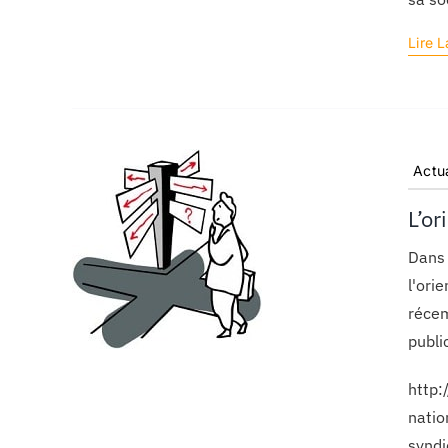
Lire L
Actua
L’or
Dans 
l'ori
récem
public
http:
natio
syndi