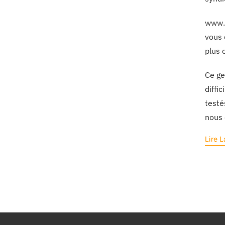
www.a
vous 
plus 
Ce ge
diffi
testé
nous 
Lire L