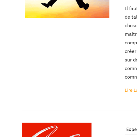
Il fa
de ta
chose
maîtr
compt
créer
sur d
commu
commu
Lire L
Expe