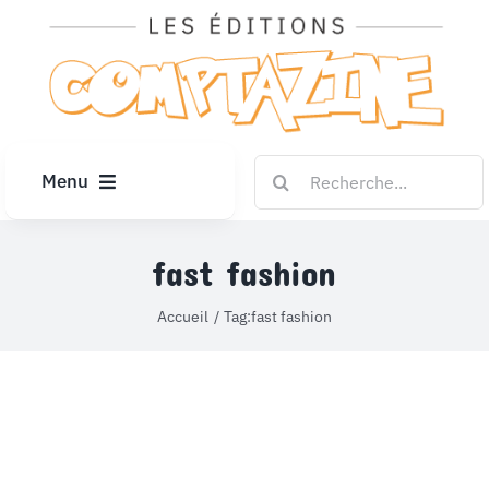
Passer
au
contenu
Rechercher:
Menu
ACCUEIL
fast fashion
ARTICLES
Accueil
Tag:
fast fashion
DIPLÔMES
LE KIOSQUE