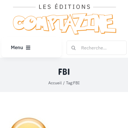
Passer
au
contenu
Rechercher:
Menu
ACCUEIL
FBI
ARTICLES
Accueil
Tag:
FBI
DIPLÔMES
LE KIOSQUE