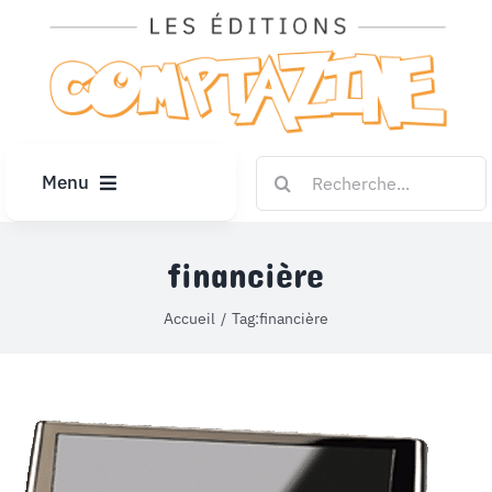
Passer
au
contenu
Rechercher:
Menu
ACCUEIL
financière
ARTICLES
Accueil
Tag:
financière
DIPLÔMES
LE KIOSQUE