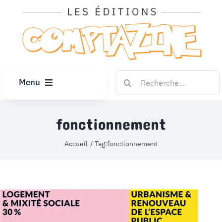
Passer
au
contenu
Rechercher:
Menu
ACCUEIL
fonctionnement
ARTICLES
Accueil
Tag:
fonctionnement
DIPLÔMES
LE KIOSQUE