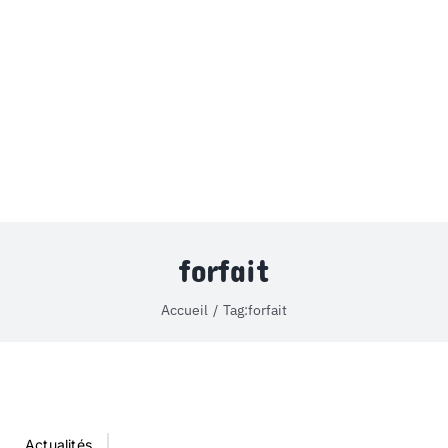
MON COMPTE
PANIER
STUDORIA
forfait
Accueil
Tag:
forfait
Actualités