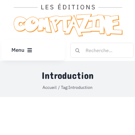
Passer
au
contenu
Rechercher:
Menu
ACCUEIL
Introduction
ARTICLES
Accueil
Tag:
Introduction
DIPLÔMES
LE KIOSQUE