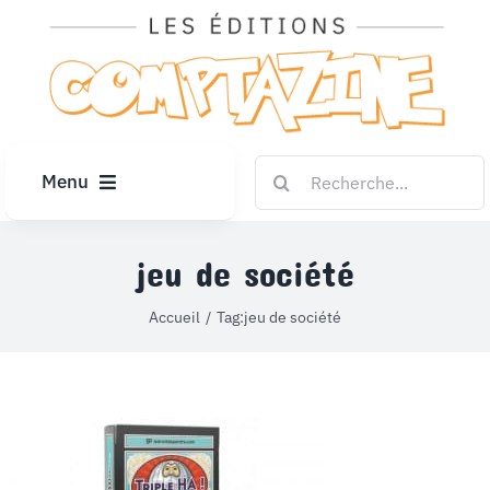
Passer
au
contenu
Rechercher:
Menu
ACCUEIL
jeu de société
ARTICLES
Accueil
Tag:
jeu de société
DIPLÔMES
LE KIOSQUE