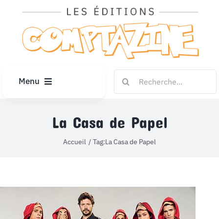
Passer
au
contenu
Rechercher:
Menu
ACCUEIL
La Casa de Papel
ARTICLES
Accueil
Tag:
La Casa de Papel
DIPLÔMES
LE KIOSQUE