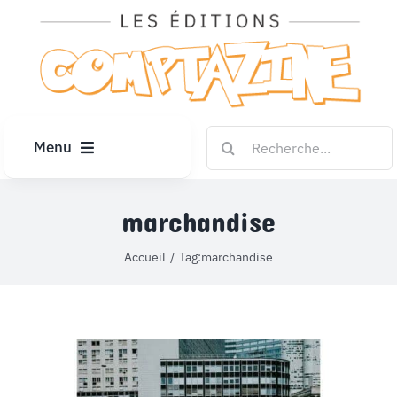
Passer
au
contenu
Rechercher:
Menu
ACCUEIL
marchandise
ARTICLES
Accueil
Tag:
marchandise
DIPLÔMES
LE KIOSQUE