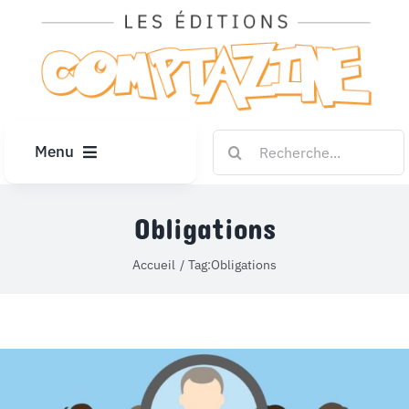
Passer
au
contenu
Rechercher:
Menu
ACCUEIL
Obligations
ARTICLES
Accueil
Tag:
Obligations
DIPLÔMES
LE KIOSQUE