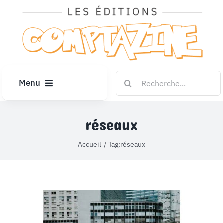
Passer
au
contenu
Rechercher:
Menu
ACCUEIL
réseaux
ARTICLES
Accueil
Tag:
réseaux
DIPLÔMES
LE KIOSQUE