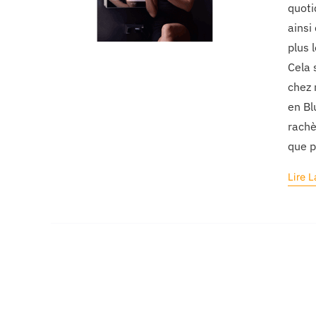
quoti
ainsi
plus 
Cela 
chez 
en Bl
rachè
que p
Lire L