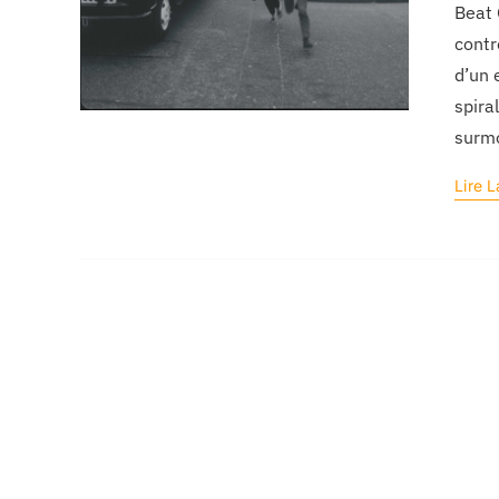
Beat 
contr
d’un 
spira
surmo
Lire L