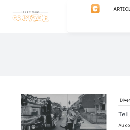
Passer
ARTIC
au
contenu
Dive
Tell
Au co