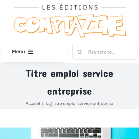
Passer
au
contenu
Rechercher:
Menu
ACCUEIL
Titre emploi service
entreprise
ARTICLES
Accueil
Tag:
Titre emploi service entreprise
DIPLÔMES
LE KIOSQUE