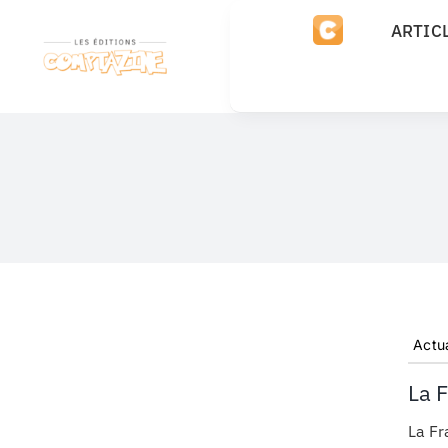
Passer
ARTIC
au
contenu
Actua
La 
La Fr