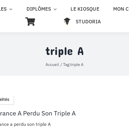
LES
DIPLÔMES
LE KIOSQUE
MON 
STUDORIA
triple A
Accueil
Tag:
triple A
lités
France A Perdu Son Triple A
ance a perdu son triple A