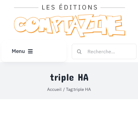
Passer
au
contenu
Rechercher:
Menu
ACCUEIL
triple HA
ARTICLES
Accueil
Tag:
triple HA
DIPLÔMES
LE KIOSQUE