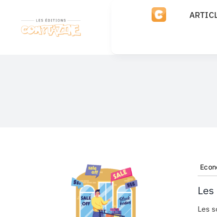
Passer
ARTIC
au
contenu
Econ
Les
Les s