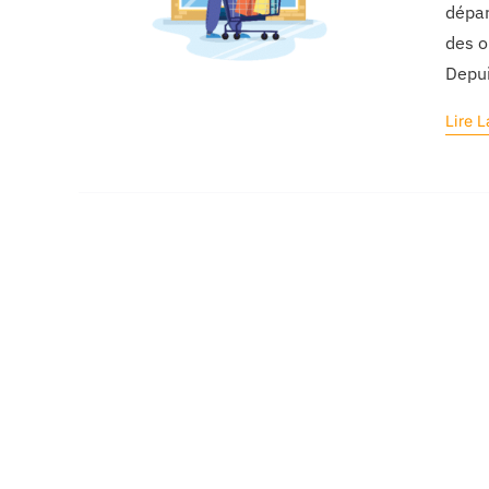
dépar
des o
Depui
Lire L