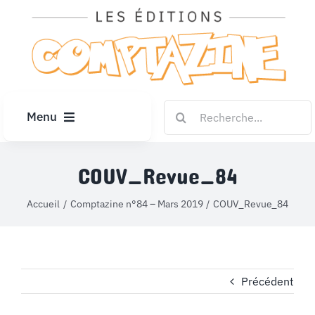
Passer
au
contenu
Rechercher:
Menu
ACCUEIL
COUV_Revue_84
ARTICLES
Accueil
Comptazine n°84 – Mars 2019
COUV_Revue_84
DIPLÔMES
Précédent
LE KIOSQUE