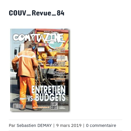
MON COMPTE
COUV_Revue_84
PANIER
STUDORIA
Par
Sebastien DEMAY
|
9 mars 2019
|
0 commentaire